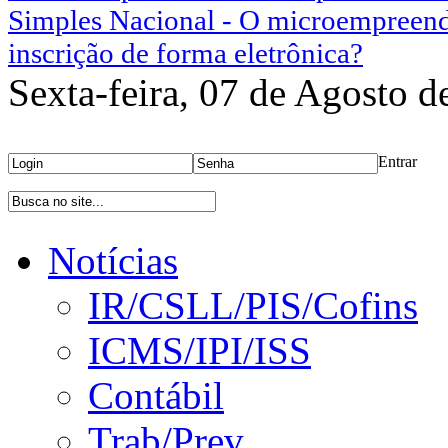
Simples Nacional - O microempreend
inscrição de forma eletrônica?
Sexta-feira, 07 de Agosto d
Área Restrita
Entrar
Bu
Notícias
IR/CSLL/PIS/Cofins
ICMS/IPI/ISS
Contábil
Trab/Prev