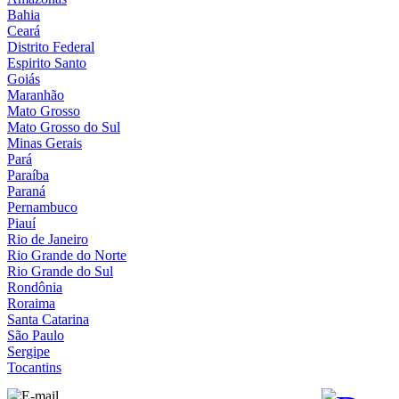
Bahia
Ceará
Distrito Federal
Espirito Santo
Goiás
Maranhão
Mato Grosso
Mato Grosso do Sul
Minas Gerais
Pará
Paraíba
Paraná
Pernambuco
Piauí
Rio de Janeiro
Rio Grande do Norte
Rio Grande do Sul
Rondônia
Roraima
Santa Catarina
São Paulo
Sergipe
Tocantins
sac@coafdigital.com.br